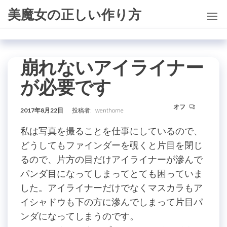
コ
美魔女の正しい作り方
ン
テ
ン
崩れないアイライナー
ツ
に
が必要です
ス
キ
オフ
2017年8月22日
投稿者:
wenthome
ッ
私は写真を撮ることを仕事にしているので、
プ
どうしてもファインダーを覗くと片目を閉じ
るので、片方の目だけアイライナーが滲んで
パンダ目になってしまってとても困っていま
した。アイライナーだけでなくマスカラもア
イシャドウも下の方に滲んでしまって片目パ
ンダになってしまうのです。