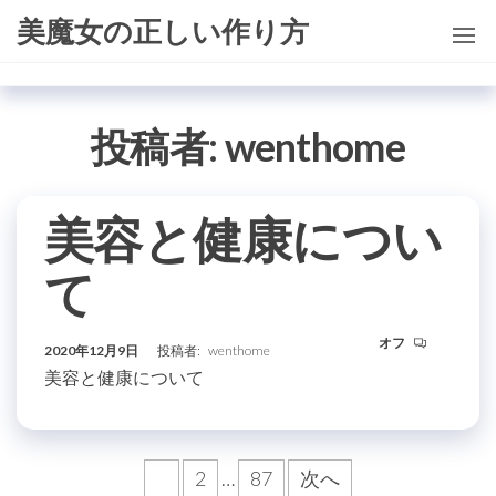
コ
美魔女の正しい作り方
ン
テ
ン
投稿者:
wenthome
ツ
に
ス
美容と健康につい
キ
ッ
て
プ
オフ
2020年12月9日
投稿者:
wenthome
美容と健康について
投
1
2
…
87
次へ