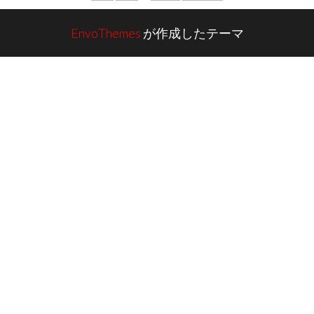
稿
ナ
EnvoThemes
が作成したテーマ
ビ
ゲ
ー
シ
ョ
ン