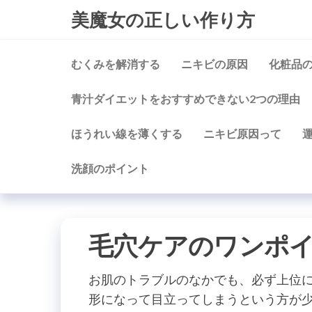
コ
美魔女の正しい作り方
ン
テ
むくみを解消する
ニキビの原因
化粧品
ン
ツ
青汁ダイエットをおすすめできない2つの理由
に
ス
ほうれい線を薄くする
ニキビ原因って
キ
ッ
洗顔のポイント
プ
毛穴ケアのワンポ
お肌のトラブルのなかでも、必ず上位
形になって目立ってしまうという方が