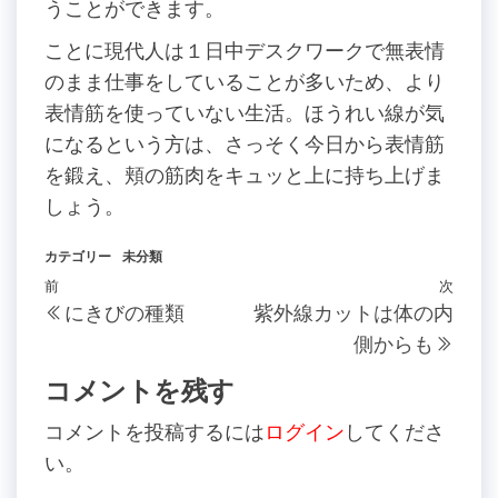
うことができます。
ことに現代人は１日中デスクワークで無表情
のまま仕事をしていることが多いため、より
表情筋を使っていない生活。ほうれい線が気
になるという方は、さっそく今日から表情筋
を鍛え、頬の筋肉をキュッと上に持ち上げま
しょう。
カテゴリー
未分類
投
過
前
次
次
にきびの種類
紫外線カットは体の内
稿
去
の
側からも
の
投
ナ
投
稿
コメントを残す
ビ
稿
ゲ
コメントを投稿するには
ログイン
してくださ
い。
ー