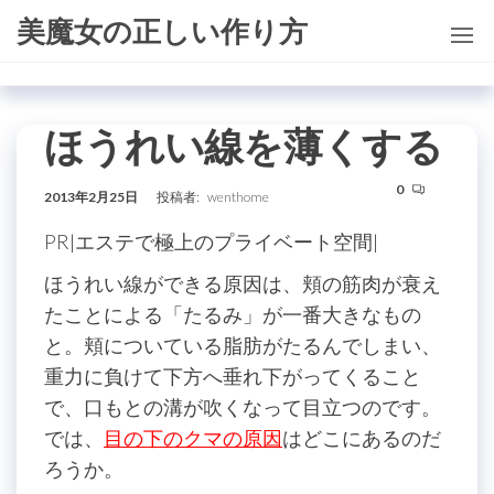
コ
美魔女の正しい作り方
ン
テ
ン
ほうれい線を薄くする
ツ
に
0
ス
2013年2月25日
投稿者:
wenthome
キ
PR|エステで極上のプライベート空間|
ッ
ほうれい線ができる原因は、頬の筋肉が衰え
プ
たことによる「たるみ」が一番大きなもの
と。頬についている脂肪がたるんでしまい、
重力に負けて下方へ垂れ下がってくること
で、口もとの溝が吹くなって目立つのです。
では、
目の下のクマの原因
はどこにあるのだ
ろうか。