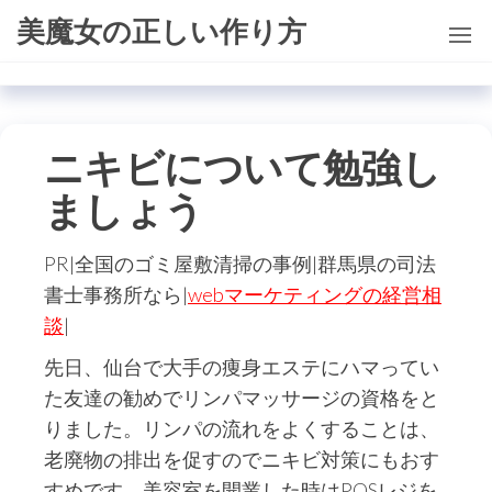
コ
美魔女の正しい作り方
ン
テ
ン
ツ
ニキビについて勉強し
に
ましょう
ス
キ
ッ
PR|全国のゴミ屋敷清掃の事例|群馬県の司法
プ
書士事務所なら|
webマーケティングの経営相
談
|
先日、仙台で大手の痩身エステにハマってい
た友達の勧めでリンパマッサージの資格をと
りました。リンパの流れをよくすることは、
老廃物の排出を促すのでニキビ対策にもおす
すめです。美容室を開業した時はPOSレジを