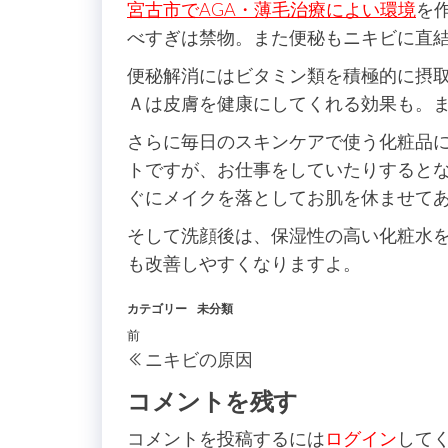
宮古市でAGA・薄毛治療によい環境
を
べすぎは禁物。また便秘もニキビに直
便秘解消にはビタミン類を積極的に摂
Ａは皮膚を健康にしてくれる効果も。
さらに毎日のスキンケアで使う化粧品
トですが、お仕事をしていたりすると
ぐにメイクを落としてお肌を休ませて
そして洗顔後は、保湿性の高い化粧水
も改善しやすくなりますよ。
カテゴリー
未分類
投
過
前
ニキビの原因
稿
去
の
コメントを残す
ナ
投
ビ
コメントを投稿するには
ログイン
して