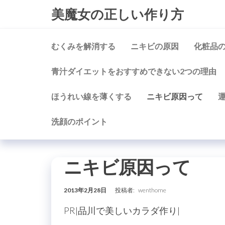
コ
美魔女の正しい作り方
ン
テ
むくみを解消する
ニキビの原因
化粧品
ン
ツ
青汁ダイエットをおすすめできない2つの理由
に
ス
ほうれい線を薄くする
ニキビ原因って
キ
ッ
洗顔のポイント
プ
ニキビ原因って
2013年2月28日
投稿者:
wenthome
PR|品川で美しいカラダ作り|