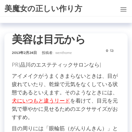
コ
美魔女の正しい作り方
ン
テ
ン
美容は目元から
ツ
に
0
ス
2013年2月24日
投稿者:
wenthome
キ
PR|品川のエステティックサロンなら|
ッ
アイメイクがうまくきまらないときは、目が
プ
疲れていたり、乾燥で元気をなくしている状
態であるといえます。そのようなときには、
犬にいつもと違うリード
を着けて、目元を元
気で華やかに見せるためのエクササイズがお
すすめ。
目の周りには「眼輪筋（がんりんきん）」と