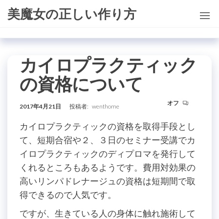
コ
美魔女の正しい作り方
ン
テ
ン
カイロプラクティック
ツ
に
の資格について
ス
キ
オフ
2017年4月21日
投稿者:
wenthome
ッ
カイロプラクティックの資格を取得手段とし
プ
て、短期合宿や２、３日のセミナー受講でカ
イロプラクティックのディプロマを発行して
くれるところもあるようです。費用対効果の
高いリンパドレナージュの資格は短期間で取
得できるので人気です。
ですが、生きている人の身体に触れ施術して