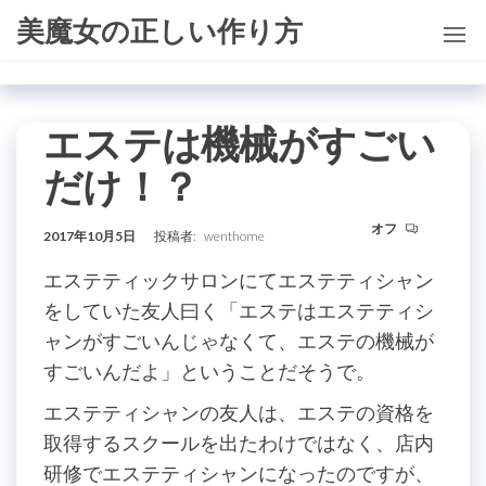
コ
美魔女の正しい作り方
ン
テ
ン
エステは機械がすごい
ツ
に
だけ！？
ス
キ
オフ
2017年10月5日
投稿者:
wenthome
ッ
エステティックサロンにてエステティシャン
プ
をしていた友人曰く「エステはエステティシ
ャンがすごいんじゃなくて、エステの機械が
すごいんだよ」ということだそうで。
エステティシャンの友人は、エステの資格を
取得するスクールを出たわけではなく、店内
研修でエステティシャンになったのですが、