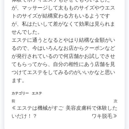
が、マッサージして太もものサイズやウエス
トのサイズが結構変わる方もいるようです
が、私はたいして差がなくて効果は見られま
せんでした。
エステに通うとなるとやはり結構な金額がい
るので、今はいろんなお店からクーポンなど
が発行されているので何店舗かお試しでさせ
てもらってから、自分の相性にあう店舗を見
つけてエステをしてみるのがいいかなと思い
ます。
カテゴリー
エステ
投
過
前
次
次
エステは機械がすご
美容皮膚科で体験した
稿
去
の
いだけ！？
ワキ脱毛
の
投
ナ
投
稿