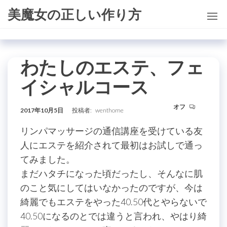
コ
美魔女の正しい作り方
ン
テ
ン
わたしのエステ、フェ
ツ
に
イシャルコース
ス
キ
オフ
2017年10月5日
投稿者:
wenthome
ッ
リンパマッサージの通信講座を受けている友
プ
人にエステを紹介されて最初はお試しで通っ
てみました。
まだハタチになった頃だったし、そんなに肌
のこと気にしてはいなかったのですが、今は
綺麗でもエステをやった40.50代とやらないで
40.50になるのとでは違うと言われ、やはり綺