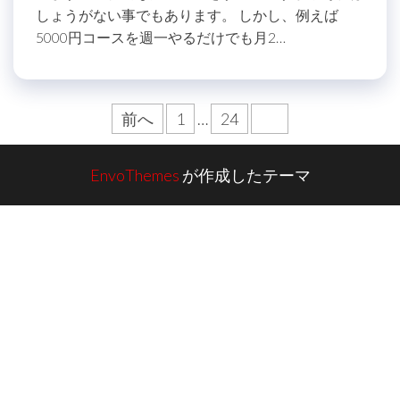
しょうがない事でもあります。 しかし、例えば
5000円コースを週一やるだけでも月2…
投
前へ
1
…
24
25
稿
ナ
EnvoThemes
が作成したテーマ
ビ
ゲ
ー
シ
ョ
ン