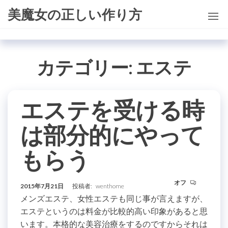
コ
美魔女の正しい作り方
ン
テ
ン
カテゴリー:
エステ
ツ
に
ス
エステを受ける時
キ
ッ
は部分的にやって
プ
もらう
オフ
2015年7月21日
投稿者:
wenthome
メンズエステ、女性エステも同じ事が言えますが、
エステというのは料金が比較的高い印象があると思
います。本格的な美容治療をするのですからそれは