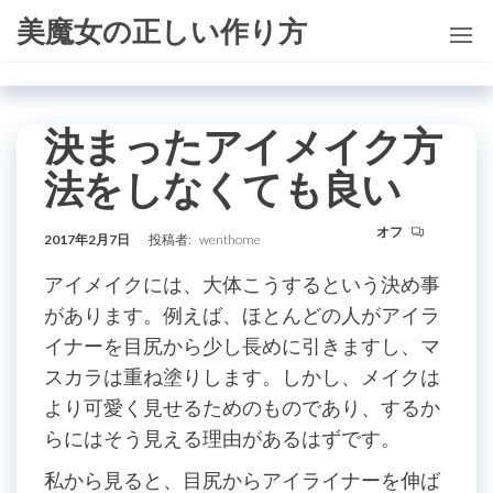
コ
美魔女の正しい作り方
ン
テ
ン
決まったアイメイク方
ツ
に
法をしなくても良い
ス
キ
オフ
2017年2月7日
投稿者:
wenthome
ッ
アイメイクには、大体こうするという決め事
プ
があります。例えば、ほとんどの人がアイラ
イナーを目尻から少し長めに引きますし、マ
スカラは重ね塗りします。しかし、メイクは
より可愛く見せるためのものであり、するか
らにはそう見える理由があるはずです。
私から見ると、目尻からアイライナーを伸ば